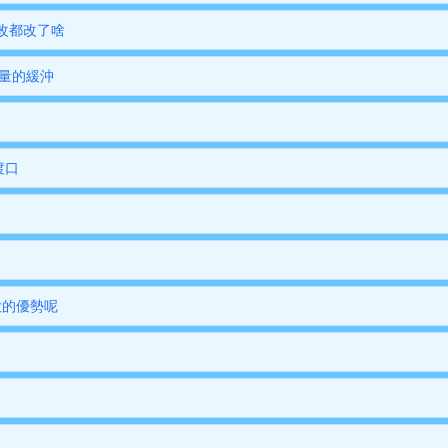
修改都改了啥
求量的緩沖
渡口
大的優勢呢