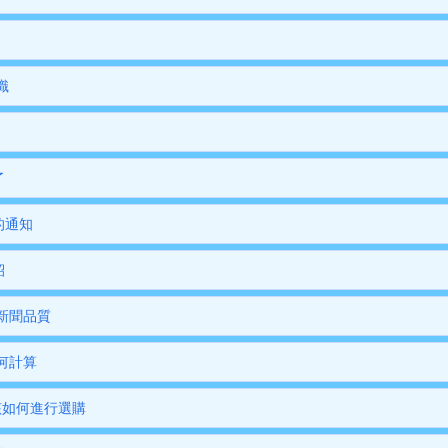
識
了
的通知
紹
新聞品質
何計算
該如何進行選購