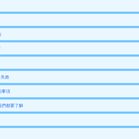
告
害
與失效
的事項
我們都要了解